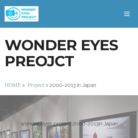
WONDER EYES
PREOJCT
HOME
Project
>
> 2000-2013 in Japan
wonder eyes project 2000-2013in Japan